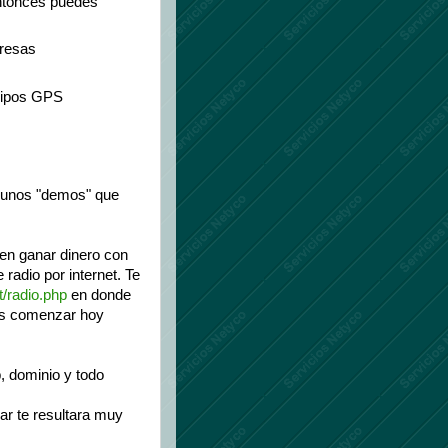
 entonces puedes
presas
uipos GPS
lgunos "demos" que
 en ganar dinero con
 radio por internet. Te
t/radio.php
en donde
das comenzar hoy
, dominio y todo
ar te resultara muy