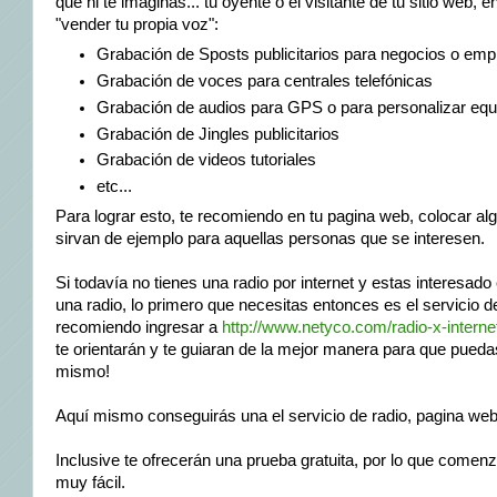
que ni te imaginas... tu oyente o el visitante de tu sitio web,
"vender tu propia voz":
Grabación de Sposts publicitarios para negocios o em
Grabación de voces para centrales telefónicas
Grabación de audios para GPS o para personalizar eq
Grabación de Jingles publicitarios
Grabación de videos tutoriales
etc...
Para lograr esto, te recomiendo en tu pagina web, colocar a
sirvan de ejemplo para aquellas personas que se interesen.
Si todavía no tienes una radio por internet y estas interesado
una radio, lo primero que necesitas entonces es el servicio de
recomiendo ingresar a
http://www.netyco.com/radio-x-interne
te orientarán y te guiaran de la mejor manera para que pue
mismo!
Aquí mismo conseguirás una el servicio de radio, pagina web
Inclusive te ofrecerán una prueba gratuita, por lo que comenz
muy fácil.