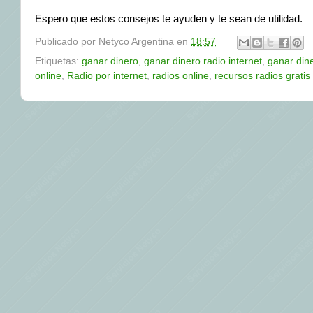
Espero que estos consejos te ayuden y te sean de utilidad.
Publicado por
Netyco Argentina
en
18:57
Etiquetas:
ganar dinero
,
ganar dinero radio internet
,
ganar dine
online
,
Radio por internet
,
radios online
,
recursos radios gratis