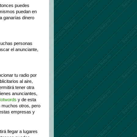
entonces puedes
s mismos puedan en
ma ganarías dinero
 muchas personas
uscar el anunciante,
ionar tu radio por
icitarios al aire,
ermitirá tener otra
 tienes anunciantes,
otwords
y de esta
n muchos otros, pero
 estas empresas y
irá llegar a lugares